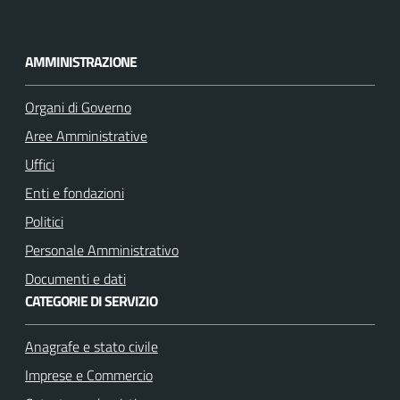
F
I
a
n
c
s
AMMINISTRAZIONE
e
t
b
a
Organi di Governo
o
g
Aree Amministrative
o
r
k
a
Uffici
m
Enti e fondazioni
Politici
Personale Amministrativo
Documenti e dati
CATEGORIE DI SERVIZIO
Anagrafe e stato civile
Imprese e Commercio