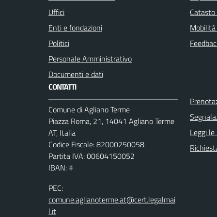
Uffici
Catasto 
Enti e fondazioni
Mobilità
Politici
Feedback
Personale Amministrativo
Documenti e dati
CONTATTI
Prenota
Comune di Agliano Terme
Segnalaz
Piazza Roma, 21, 14041 Agliano Terme
Leggi le
AT, Italia
Codice Fiscale: 82000250058
Richiest
Partita IVA: 00604150052
IBAN: #
PEC:
comune.aglianoterme.at@cert.legalmai
l.it