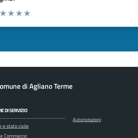
a da 1 a 5 stelle la pagina
ta 1 stelle su 5
Valuta 2 stelle su 5
Valuta 3 stelle su 5
Valuta 4 stelle su 5
Valuta 5 stelle su 5
omune di Agliano Terme
E DI SERVIZIO
Autorizzazioni
 e stato civile
 e Commercio