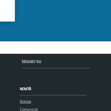
SEGUICI SU
F
I
a
n
c
s
NOVITÀ
e
t
b
a
Notizie
o
g
Comunicati
o
r