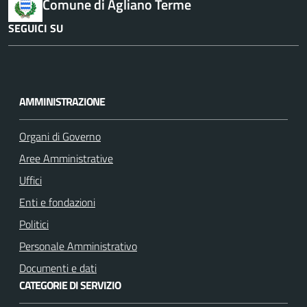
Comune di Agliano Terme
SEGUICI SU
F
I
a
n
c
s
AMMINISTRAZIONE
e
t
b
a
Organi di Governo
o
g
Aree Amministrative
o
r
k
a
Uffici
m
Enti e fondazioni
Politici
Personale Amministrativo
Documenti e dati
CATEGORIE DI SERVIZIO