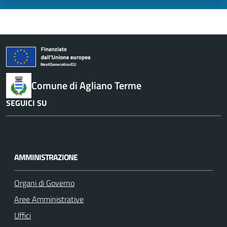
Comune di Agliano Terme
SEGUICI SU
F
I
a
n
c
s
AMMINISTRAZIONE
e
t
b
a
Organi di Governo
o
g
Aree Amministrative
o
r
k
a
Uffici
m