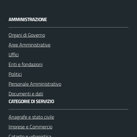
F
I
a
n
c
s
AMMINISTRAZIONE
e
t
b
a
Organi di Governo
o
g
Aree Amministrative
o
r
k
a
Uffici
m
Enti e fondazioni
Politici
Personale Amministrativo
Documenti e dati
CATEGORIE DI SERVIZIO
Anagrafe e stato civile
Imprese e Commercio
Catasto e urbanistica