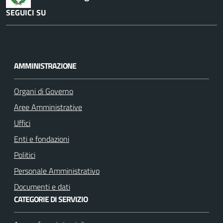
SEGUICI SU
F
I
a
n
c
s
AMMINISTRAZIONE
e
t
b
a
Organi di Governo
o
g
Aree Amministrative
o
r
k
a
Uffici
m
Enti e fondazioni
Politici
Personale Amministrativo
Documenti e dati
CATEGORIE DI SERVIZIO