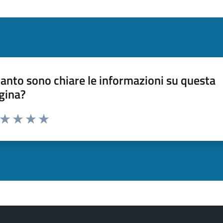
anto sono chiare le informazioni su questa
gina?
a da 1 a 5 stelle la pagina
ta 1 stelle su 5
Valuta 2 stelle su 5
Valuta 3 stelle su 5
Valuta 4 stelle su 5
Valuta 5 stelle su 5