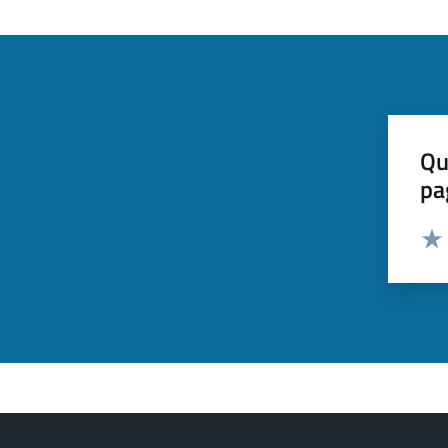
Qu
pa
Valut
Valu