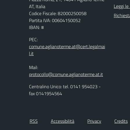
Leggi le
AT, Italia
Codice Fiscale: 82000250058
Richiest
Partita IVA: 00604150052
IBAN: #
PEC:
comune.aglianoterme.at@cert.legalmai
l.it
Mail:
protocollo@comune.aglianoterme.at.it
Centralino Unico: tel. 0141 954023 -
fax 0141954564
RSS
Accessibilità
Privacy
Credits