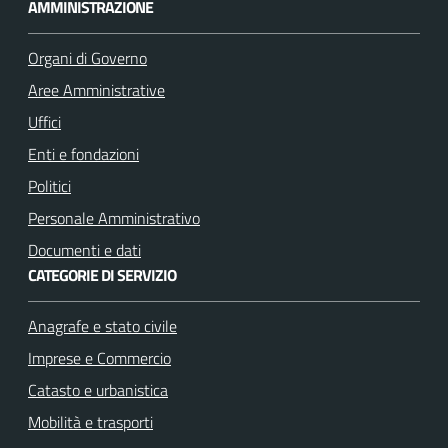
c
s
AMMINISTRAZIONE
e
t
b
a
Organi di Governo
o
g
Aree Amministrative
o
r
k
a
Uffici
m
Enti e fondazioni
Politici
Personale Amministrativo
Documenti e dati
CATEGORIE DI SERVIZIO
Anagrafe e stato civile
Imprese e Commercio
Catasto e urbanistica
Mobilità e trasporti