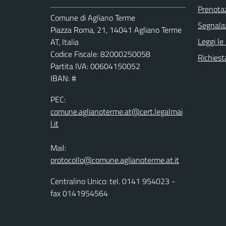
Prenota
Comune di Agliano Terme
Segnalaz
Piazza Roma, 21, 14041 Agliano Terme
Leggi le
AT, Italia
Codice Fiscale: 82000250058
Richiest
Partita IVA: 00604150052
IBAN: #
PEC:
comune.aglianoterme.at@cert.legalmai
l.it
Mail:
protocollo@comune.aglianoterme.at.it
Centralino Unico: tel. 0141 954023 -
fax 0141954564