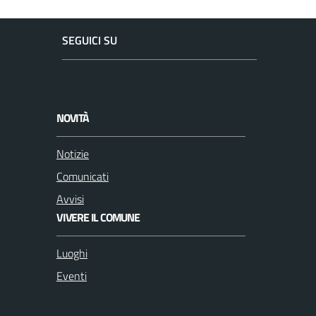
SEGUICI SU
F
I
a
n
c
s
NOVITÀ
e
t
b
a
Notizie
o
g
Comunicati
o
r
k
a
Avvisi
m
VIVERE IL COMUNE
Luoghi
Eventi