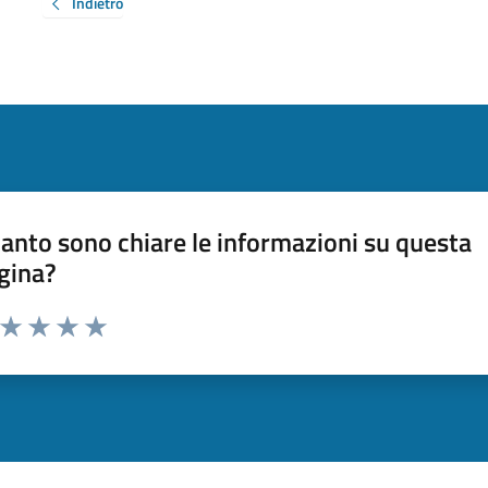
Indietro
anto sono chiare le informazioni su questa
gina?
a da 1 a 5 stelle la pagina
ta 1 stelle su 5
Valuta 2 stelle su 5
Valuta 3 stelle su 5
Valuta 4 stelle su 5
Valuta 5 stelle su 5