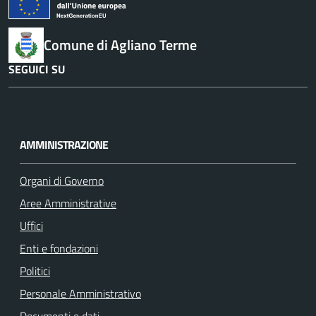
Comune di Agliano Terme
SEGUICI SU
F
I
a
n
c
s
AMMINISTRAZIONE
e
t
b
a
Organi di Governo
o
g
Aree Amministrative
o
r
k
a
Uffici
m
Enti e fondazioni
Politici
Personale Amministrativo
Documenti e dati