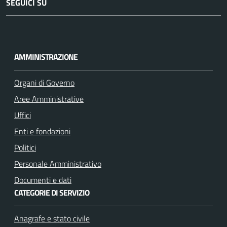
SEGUICI SU
F
I
a
n
c
s
AMMINISTRAZIONE
e
t
b
a
Organi di Governo
o
g
Aree Amministrative
o
r
k
a
Uffici
m
Enti e fondazioni
Politici
Personale Amministrativo
Documenti e dati
CATEGORIE DI SERVIZIO
Anagrafe e stato civile