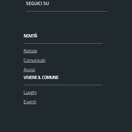
SEGUICI SU
F
I
a
n
c
s
NOVITÀ
e
t
b
a
Notizie
o
g
Comunicati
o
r
k
a
Avvisi
m
VIVERE IL COMUNE
Luoghi
Eventi