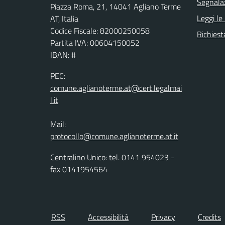
Segnalaz
Piazza Roma, 21, 14041 Agliano Terme
Leggi le
AT, Italia
Codice Fiscale: 82000250058
Richiest
Partita IVA: 00604150052
IBAN: #
PEC:
comune.aglianoterme.at@cert.legalmai
l.it
Mail:
protocollo@comune.aglianoterme.at.it
Centralino Unico: tel. 0141 954023 -
fax 0141954564
RSS
Accessibilità
Privacy
Credits