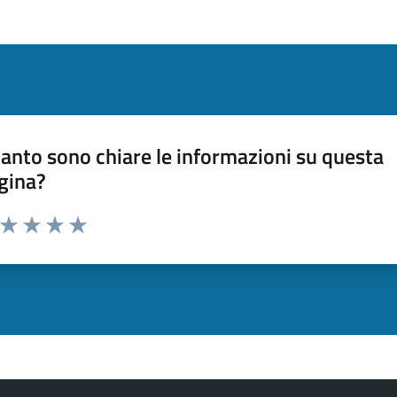
anto sono chiare le informazioni su questa
gina?
a da 1 a 5 stelle la pagina
ta 1 stelle su 5
Valuta 2 stelle su 5
Valuta 3 stelle su 5
Valuta 4 stelle su 5
Valuta 5 stelle su 5